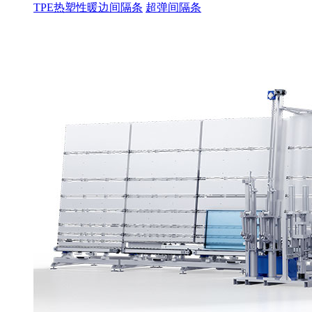
TPE热塑性暖边间隔条
超弹间隔条