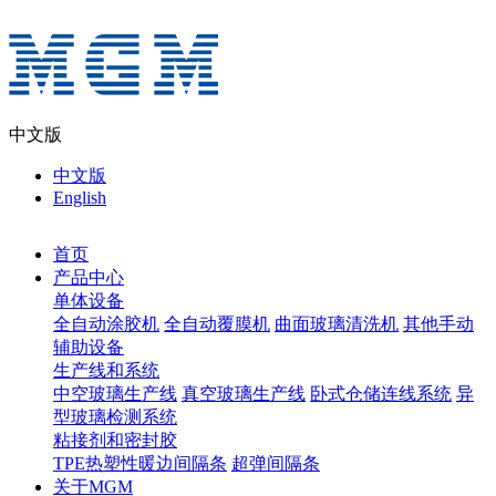
中文版
中文版
English
首页
产品中心
单体设备
全自动涂胶机
全自动覆膜机
曲面玻璃清洗机
其他手动
辅助设备
生产线和系统
中空玻璃生产线
真空玻璃生产线
卧式仓储连线系统
异
型玻璃检测系统
粘接剂和密封胶
TPE热塑性暖边间隔条
超弹间隔条
关于MGM