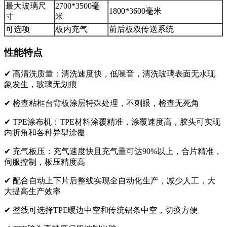
最大玻璃尺
2700*3500毫
1800*3600毫米
寸
米
可选项
板内充气
前后板双传送系统
性能特点
✔
高清洗质量：清洗速度快，低噪音，清洗玻璃表面无水现
象发生，玻璃无划痕
✔
检查粘框台背板涂层特殊处理，不刺眼，检查无死角
✔
TPE涂布机：TPE材料涂覆精准，涂覆速度高，胶头可实现
内折角和各种异型涂覆
✔
充气板压：充气速度快且充气量可达90%以上，合片精准，
伺服控制，板压精度高
✔
配合自动上下片后整线实现全自动化生产，减少人工，大
大提高生产效率
✔
整线可选择TPE暖边中空和传统铝条中空，切换方便