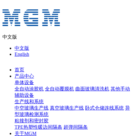
中文版
中文版
English
首页
产品中心
单体设备
全自动涂胶机
全自动覆膜机
曲面玻璃清洗机
其他手动
辅助设备
生产线和系统
中空玻璃生产线
真空玻璃生产线
卧式仓储连线系统
异
型玻璃检测系统
粘接剂和密封胶
TPE热塑性暖边间隔条
超弹间隔条
关于MGM