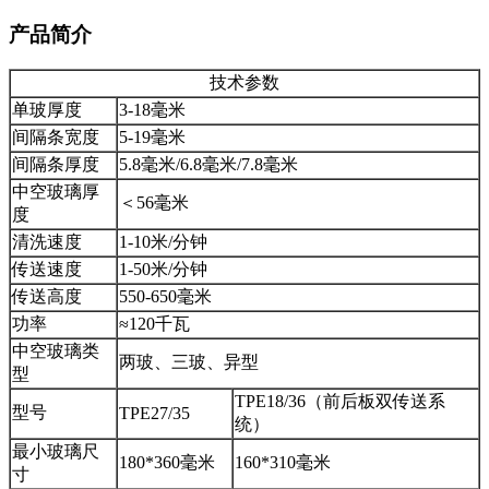
产品简介
技术参数
单玻厚度
3-18毫米
间隔条宽度
5-19毫米
间隔条厚度
5.8毫米/6.8毫米/7.8毫米
中空玻璃厚
＜56毫米
度
清洗速度
1-10米/分钟
传送速度
1-50米/分钟
传送高度
550-650毫米
功率
≈120千瓦
中空玻璃类
两玻、三玻、异型
型
TPE18/36（前后板双传送系
型号
TPE27/35
统）
最小玻璃尺
180*360毫米
160*310毫米
寸