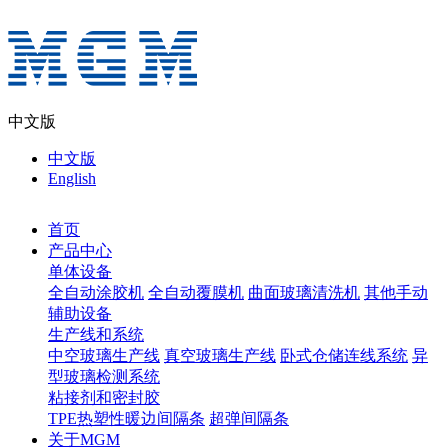
中文版
中文版
English
首页
产品中心
单体设备
全自动涂胶机
全自动覆膜机
曲面玻璃清洗机
其他手动
辅助设备
生产线和系统
中空玻璃生产线
真空玻璃生产线
卧式仓储连线系统
异
型玻璃检测系统
粘接剂和密封胶
TPE热塑性暖边间隔条
超弹间隔条
关于MGM