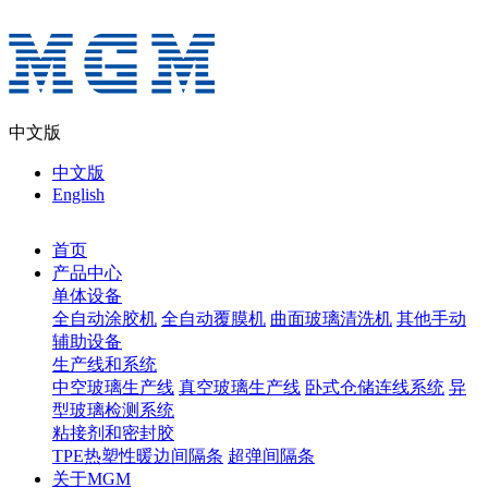
中文版
中文版
English
首页
产品中心
单体设备
全自动涂胶机
全自动覆膜机
曲面玻璃清洗机
其他手动
辅助设备
生产线和系统
中空玻璃生产线
真空玻璃生产线
卧式仓储连线系统
异
型玻璃检测系统
粘接剂和密封胶
TPE热塑性暖边间隔条
超弹间隔条
关于MGM