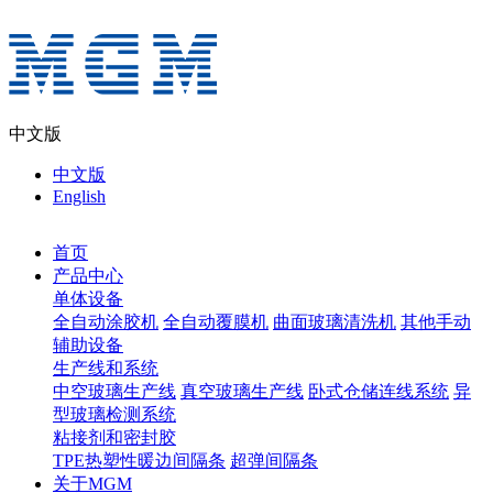
中文版
中文版
English
首页
产品中心
单体设备
全自动涂胶机
全自动覆膜机
曲面玻璃清洗机
其他手动
辅助设备
生产线和系统
中空玻璃生产线
真空玻璃生产线
卧式仓储连线系统
异
型玻璃检测系统
粘接剂和密封胶
TPE热塑性暖边间隔条
超弹间隔条
关于MGM