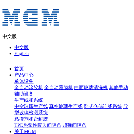
中文版
中文版
English
首页
产品中心
单体设备
全自动涂胶机
全自动覆膜机
曲面玻璃清洗机
其他手动
辅助设备
生产线和系统
中空玻璃生产线
真空玻璃生产线
卧式仓储连线系统
异
型玻璃检测系统
粘接剂和密封胶
TPE热塑性暖边间隔条
超弹间隔条
关于MGM